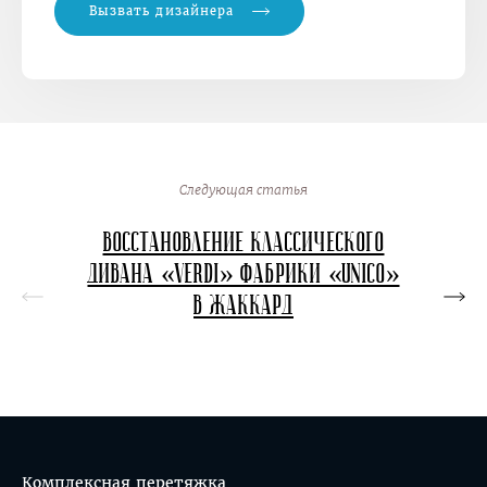
Вызвать дизайнера
Следующая статья
Восстановление классического
Перет
дивана «Verdi» фабрики «Unico»
в в
в жаккард
кон
Комплексная перетяжка