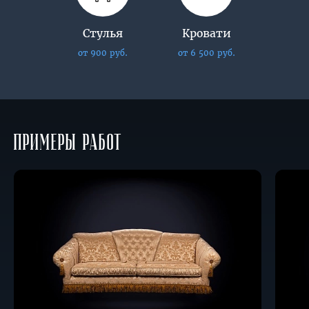
Стулья
Кровати
от 900 руб.
от 6 500 руб.
Примеры работ
Восстановление
Перет
классического
финск
дивана
диван
«Verdi»
в вел
фабрики
с пов
«Unico»
контр
в жаккард
отсро