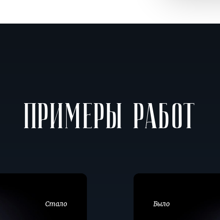
Примеры работ
Перетяжка
финского
дивана
Стало
Было
в велюр