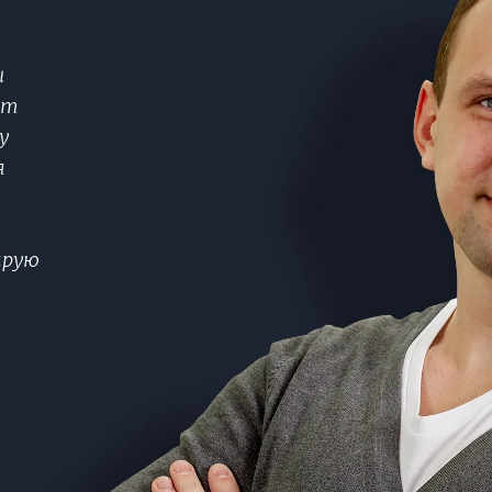
ы
от
у
я
ирую