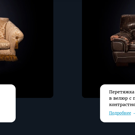
с повторением
контрастной
отсрочки
Перетяжка
в велюр с 
контрастно
Подробнее