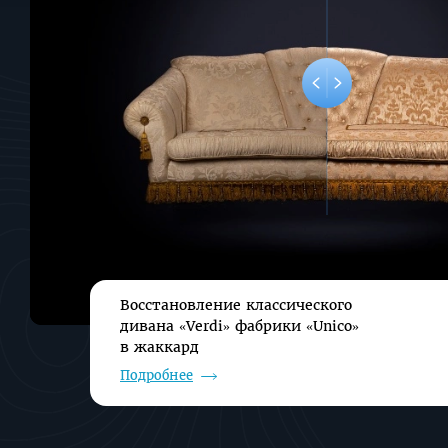
фабрики
«Unico»
в жаккард
Восстановление классического
дивана «Verdi» фабрики «Unico»
в жаккард
Подробнее