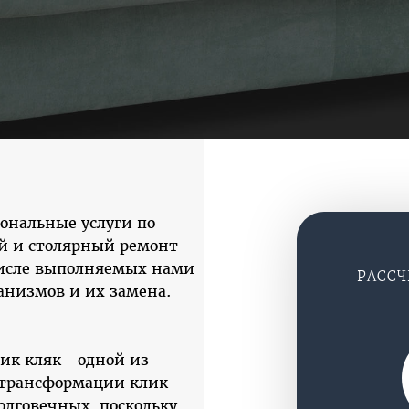
ональные услуги по
й и столярный ремонт
числе выполняемых нами
РАСС
анизмов и их замена.
ик кляк – одной из
 трансформации клик
олговечных, поскольку