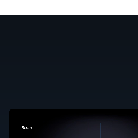
Восстановление
классического
дивана
Было
«Verdi»