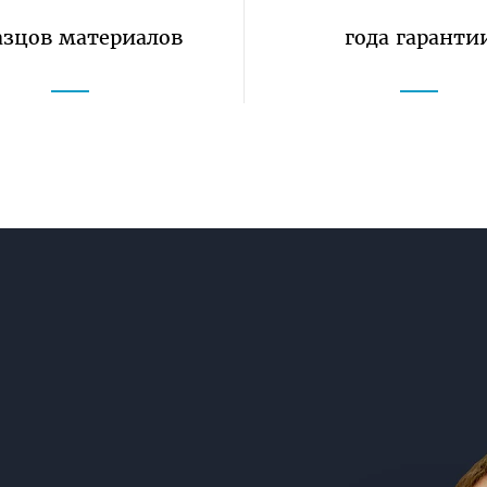
азцов
материалов
года гаранти