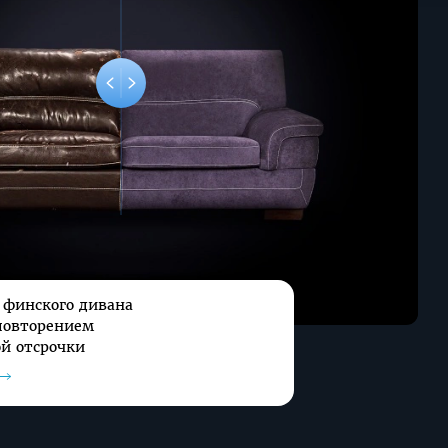
 финского дивана
повторением
й отсрочки