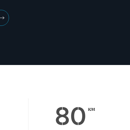
Вперед
80
км