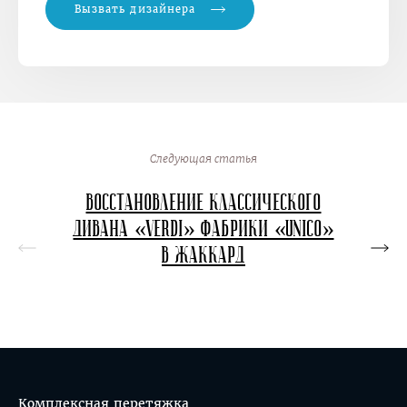
Вызвать дизайнера
Следующая статья
Восстановление классического
Перет
дивана «Verdi» фабрики «Unico»
в в
в жаккард
кон
Комплексная перетяжка