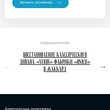
Вызвать дизайнера
Следующая статья
Восстановление классического
Перет
дивана «Verdi» фабрики «Unico»
в в
в жаккард
кон
Комплексная перетяжка