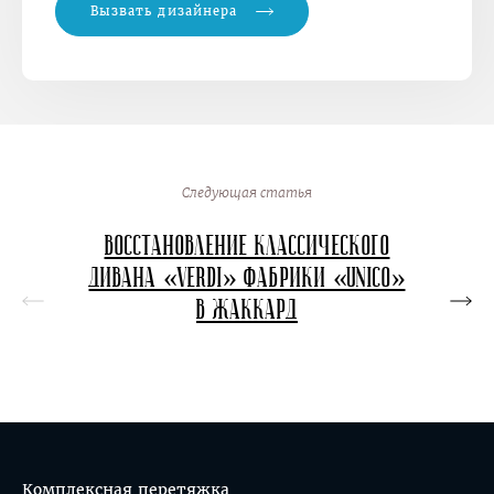
Вызвать дизайнера
Следующая статья
Восстановление классического
Перет
дивана «Verdi» фабрики «Unico»
в в
в жаккард
кон
Комплексная перетяжка