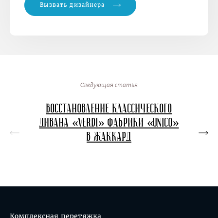
Вызвать дизайнера
Следующая статья
Восстановление классического
Перет
дивана «Verdi» фабрики «Unico»
в в
в жаккард
кон
Комплексная перетяжка