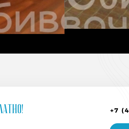
латно!
+7 (