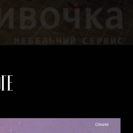
ге
Стало