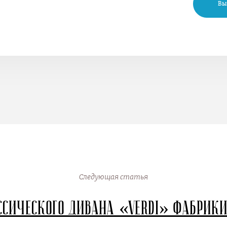
Вы
Следующая статья
ссического дивана «Verdi» фабрик