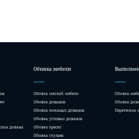
Обивка мебели
Выполнен
он
Обивка мягкой мебели
Обивка меб
як
Обивка диванов
Oбивка див
Обивка кожаных диванов
Перетяжка 
Обивка угловых диванов
изма дивана
Обивка кресел
Обивка стульев