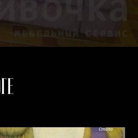
ге
Стало