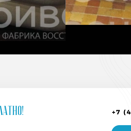
латно!
+7 (