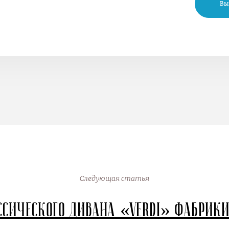
Вы
Следующая статья
ссического дивана «Verdi» фабрик