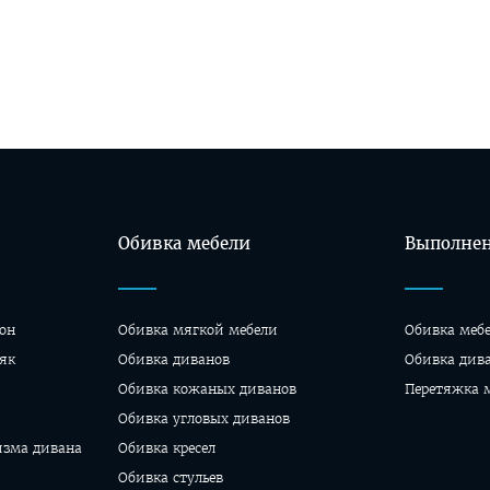
Обивка мебели
Выполнен
он
Обивка мягкой мебели
Обивка меб
як
Обивка диванов
Oбивка див
Обивка кожаных диванов
Перетяжка 
Обивка угловых диванов
изма дивана
Обивка кресел
Обивка стульев