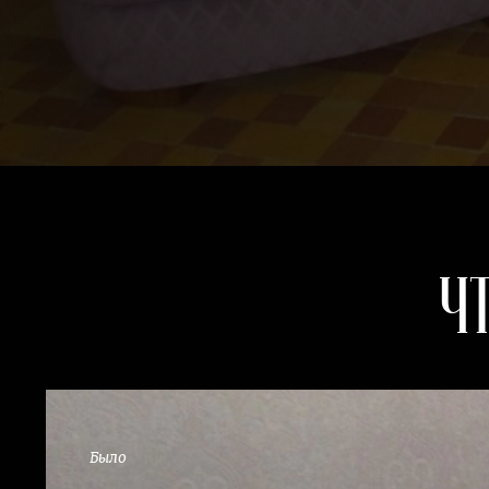
Ч
Было