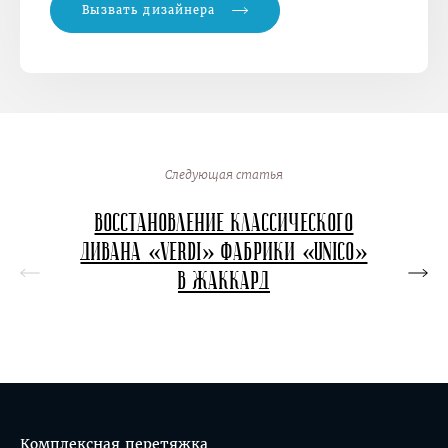
Вызвать дизайнера
Следующая статья
Восстановление классического
Перет
дивана «Verdi» фабрики «Unico»
в в
в жаккард
кон
Комплексная перетяжка