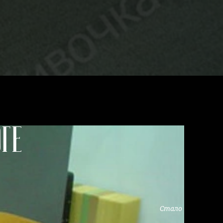
ге
Стало