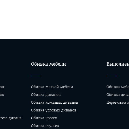
Обивка мебели
Выполнен
он
Обивка мягкой мебели
Обивка меб
як
Обивка диванов
Oбивка див
Обивка кожаных диванов
Перетяжка 
Обивка угловых диванов
изма дивана
Обивка кресел
Обивка стульев