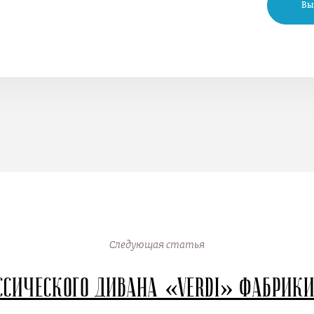
Вы
Следующая статья
ссического дивана «Verdi» фабрик