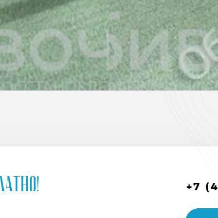
латно!
+7 (