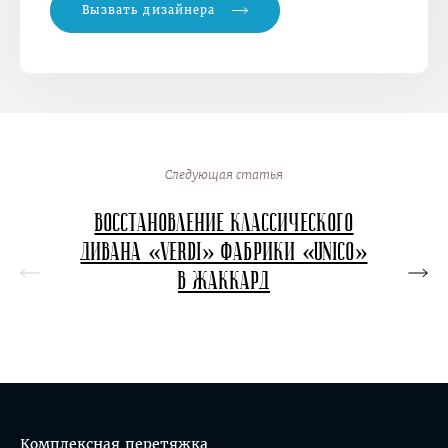
Вызвать дизайнера
Следующая статья
Восстановление классического
Перет
дивана «Verdi» фабрики «Unico»
в в
в жаккард
кон
Комплексная перетяжка