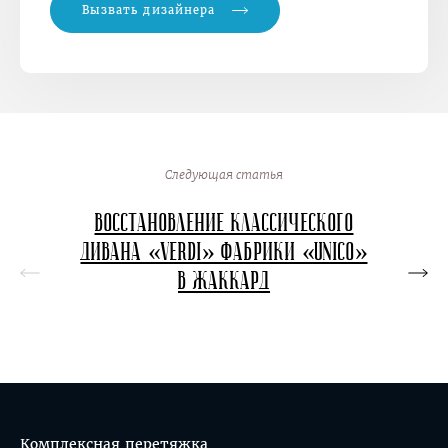
Вызвать дизайнера
Следующая статья
Восстановление классического
Перет
дивана «Verdi» фабрики «Unico»
в в
в жаккард
кон
Комплексная перетяжка