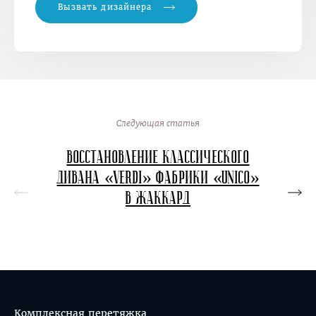
Вызвать дизайнера
Следующая статья
Восстановление классического
Перет
дивана «Verdi» фабрики «Unico»
в в
в жаккард
кон
Комплексная перетяжка