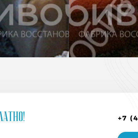
латно!
+7 (