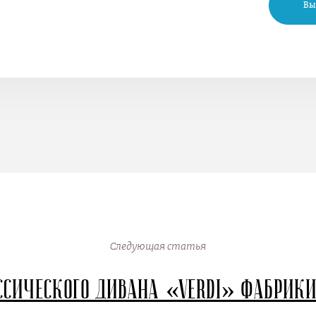
Вы
Следующая статья
ссического дивана «Verdi» фабрик