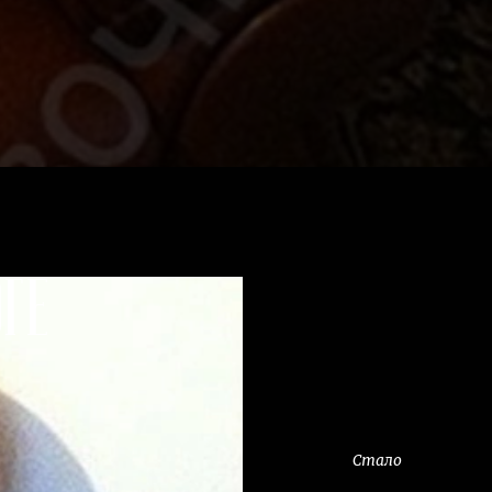
ге
Стало