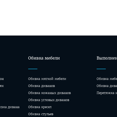
Обивка мебели
Выполнен
он
Обивка мягкой мебели
Обивка меб
як
Обивка диванов
Oбивка див
Обивка кожаных диванов
Перетяжка 
Обивка угловых диванов
изма дивана
Обивка кресел
Обивка стульев