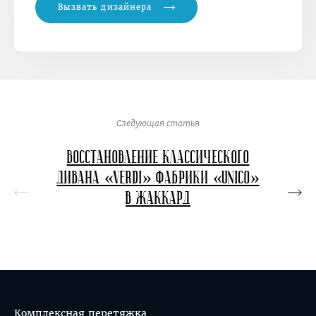
Вызвать дизайнера
Следующая статья
Восстановление классического
Перет
дивана «Verdi» фабрики «Unico»
в в
в жаккард
кон
Комплексная перетяжка